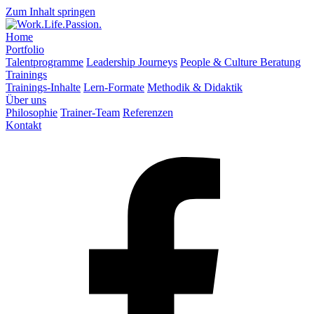
Zum Inhalt springen
Home
Portfolio
Talentprogramme
Leadership Journeys
People & Culture Beratung
Trainings
Trainings-Inhalte
Lern-Formate
Methodik & Didaktik
Über uns
Philosophie
Trainer-Team
Referenzen
Kontakt